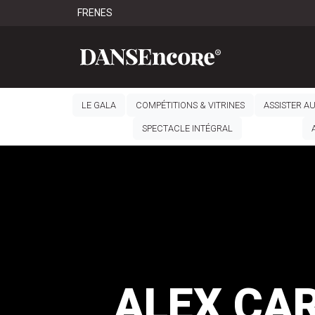
FR
EN
ES
LE GALA
COMPÉTITIONS & VITRINES
ASSISTER A
SPECTACLE INTÉGRAL
ALEX CA