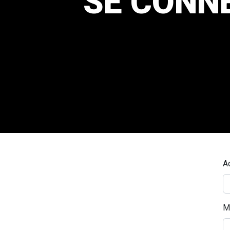
SE CONN
A
M