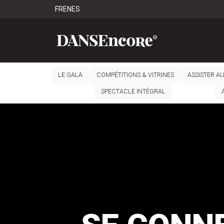
FR
EN
ES
LE GALA
COMPÉTITIONS & VITRINES
ASSISTER A
SPECTACLE INTÉGRAL